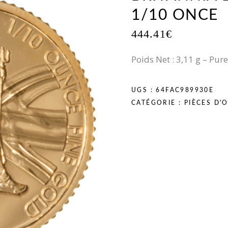
1/10 ONCE
444.41
€
Poids Net : 3,11 g – Pur
UGS :
64FAC989930E
CATÉGORIE :
PIÈCES D'