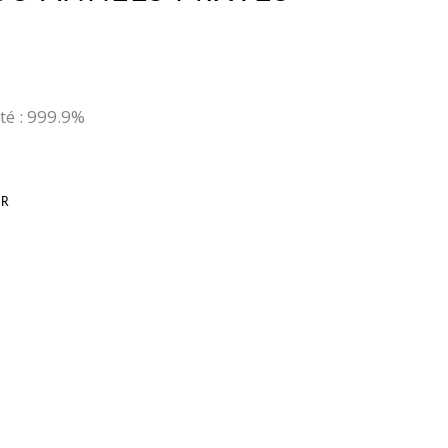
eté : 999.9%
OR