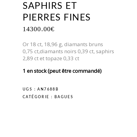
SAPHIRS ET
PIERRES FINES
14300.00
€
Or 18 ct, 18,96 g, diamants bruns
0,75 ct,diamants noirs 0,39 ct, saphirs
2,89 ct et topaze 0,33 ct
1 en stock (peut être commandé)
UGS :
AN7688B
CATÉGORIE :
BAGUES