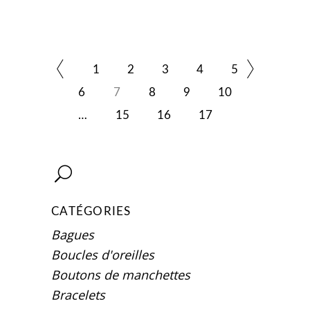
1
2
3
4
5
6
7
8
9
10
…
15
16
17
CATÉGORIES
Bagues
Boucles d'oreilles
Boutons de manchettes
Bracelets