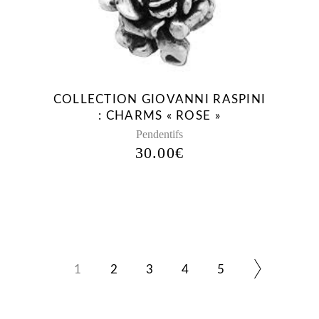
COLLECTION GIOVANNI RASPINI
: CHARMS « ROSE »
Pendentifs
30.00
€
1
2
3
4
5